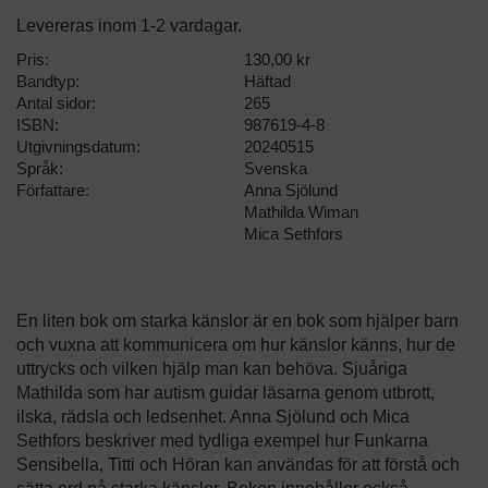
Levereras inom 1-2 vardagar.
Pris:
130,00 kr
Bandtyp:
Häftad
Antal sidor:
265
ISBN:
987619-4-8
Utgivningsdatum:
20240515
Språk:
Svenska
Författare:
Anna Sjölund
Mathilda Wiman
Mica Sethfors
En liten bok om starka känslor är en bok som hjälper barn
och vuxna att kommunicera om hur känslor känns, hur de
uttrycks och vilken hjälp man kan behöva. Sjuåriga
Mathilda som har autism guidar läsarna genom utbrott,
ilska, rädsla och ledsenhet. Anna Sjölund och Mica
Sethfors beskriver med tydliga exempel hur Funkarna
Sensibella, Titti och Höran kan användas för att förstå och