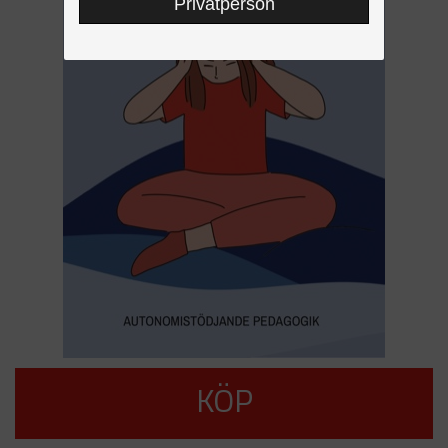
Privatperson
KÖP