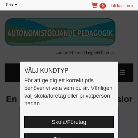
Toggle
Pris
Till kassan »
0
navigation
VÄLJ KUNDTYP
För att ge dig ett korrekt pris
behöver vi veta vem du är. Vänligen
En liten bok om starka känslor
välj skola/företag eller privatperson
nedan.
Skola/Företag