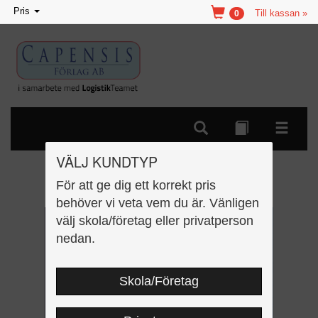
Toggle
Pris
Till kassan »
0
navigation
VÄLJ KUNDTYP
SO 6 grundbok
För att ge dig ett korrekt pris
behöver vi veta vem du är. Vänligen
välj skola/företag eller privatperson
nedan.
Skola/Företag