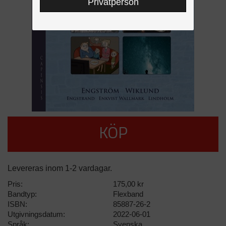
Privatperson
KÖP
Levereras inom 1-2 vardagar.
Pris:
175,00 kr
Bandtyp:
Flexband
ISBN:
85887-26-2
Utgivningsdatum:
2022-06-01
Språk:
Svenska