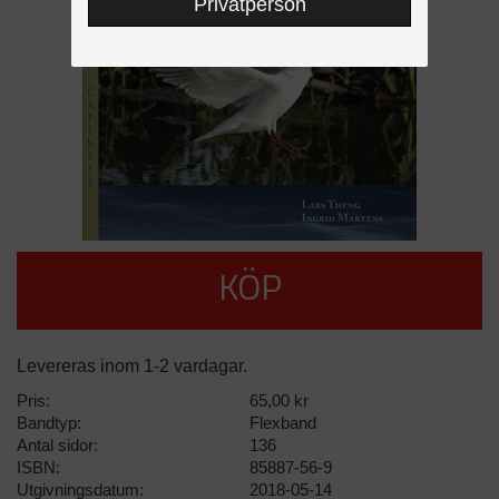
Privatperson
KÖP
Levereras inom 1-2 vardagar.
Pris:
65,00 kr
Bandtyp:
Flexband
Antal sidor:
136
ISBN:
85887-56-9
Utgivningsdatum:
2018-05-14