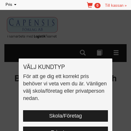
Toggle
Pris
Till kassan »
0
navigation
VÄLJ KUNDTYP
Biologi 7-9 del 1:3 Liv och
För att ge dig ett korrekt pris
behöver vi veta vem du är. Vänligen
utveckling
välj skola/företag eller privatperson
nedan.
Skola/Företag