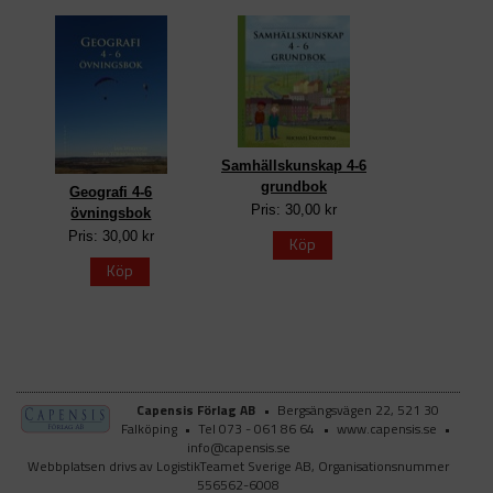
Samhällskunskap 4-6
grundbok
Geografi 4-6
Pris: 30,00 kr
övningsbok
Pris: 30,00 kr
Köp
Köp
Capensis Förlag AB
•
Bergsängsvägen 22, 521 30
Falköping
•
Tel 073 - 061 86 64
•
www.capensis.se
•
info@capensis.se
Webbplatsen drivs av LogistikTeamet Sverige AB, Organisationsnummer
556562-6008