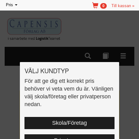
Toggle
Pris
Till kassan »
0
navigation
VÄLJ KUNDTYP
Historia 4-6 övningsbok
För att ge dig ett korrekt pris
behöver vi veta vem du är. Vänligen
välj skola/företag eller privatperson
nedan.
Skola/Företag