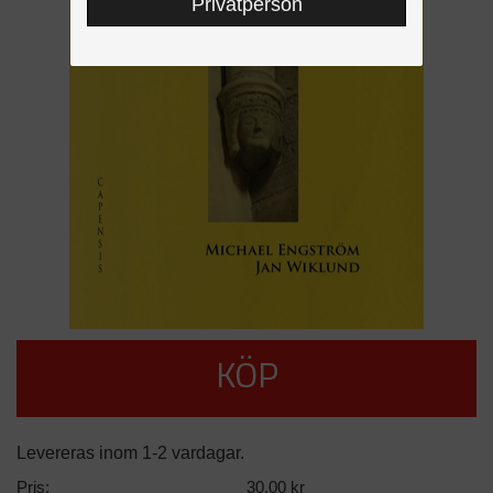
Privatperson
KÖP
Levereras inom 1-2 vardagar.
Pris:
30,00 kr