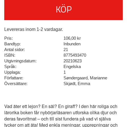
KÖP
Levereras inom 1-2 vardagar.
Pris:
106,00 kr
Bandtyp:
Inbunden
Antal sidor:
21
ISBN:
8775493470
Utgivningsdatum:
20210623
Språk:
Engelska
Upplaga:
1
Författare:
Søndergaard, Marianne
Översättare:
Skjødt, Emma
Vad äter ett lejon? En säl? En giraff? I den här roliga och
lärorika boken får nybörjarläsaren utforska olika djur och
deras favoritmat – och till sist fundera på vad vi själva
tycker om att äta! Med enkla meningar, upprepningar och