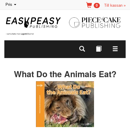
Toggle
Pris
Till kassan »
0
navigation
What Do the Animals Eat?