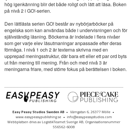
hög igenkänning blir det både roligt och lätt att läsa. Boken
på nivå 2 i GO!-serien.
Den lättlästa serien GO! består av nybörjarböcker på
engelska som kan användas både i undervisningen och för
självständig läsning. Böckerna är indelade i flera nivåer
som ger varje elev läsutmaningar anpassade efter deras
förmåga. I nivå 1 och 2 är texterna skrivna med en
upprepad meningsstruktur, där bara ett eller ett par ord byts
ut från mening till mening. Från och med nivå 3 är
meningarna friare, med större fokus på berättelsen i boken.
Easy Peasy Studios Sweden AB
•
Värngatan 6, 26377 Mölle
•
www.easypeasypublishing.se
•
info@easypeasystudios.com
Webbplatsen drivs av LogistikTeamet Sverige AB, Organisationsnummer
556562-6008