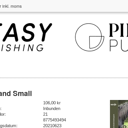
r inkl. moms
and Small
106,00 kr
:
Inbunden
dor:
21
8775493494
ngsdatum:
20210623