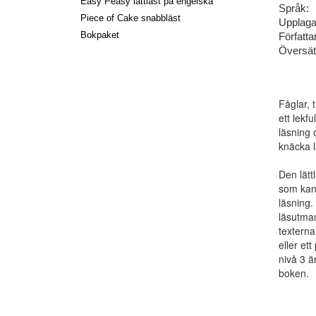
Easy Peasy lättläst på engelska
Språk:
Piece of Cake snabbläst
Upplaga
Bokpaket
Författa
Översät
Fåglar, 
ett lekf
läsning 
knäcka l
Den lätt
som kan 
läsning.
läsutman
texterna
eller et
nivå 3 ä
boken.