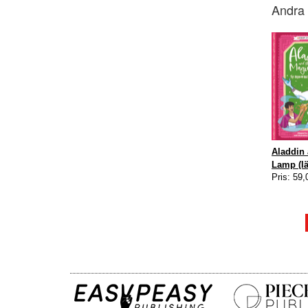
Andra 
Aladdin 
Lamp (lät
Pris: 59,