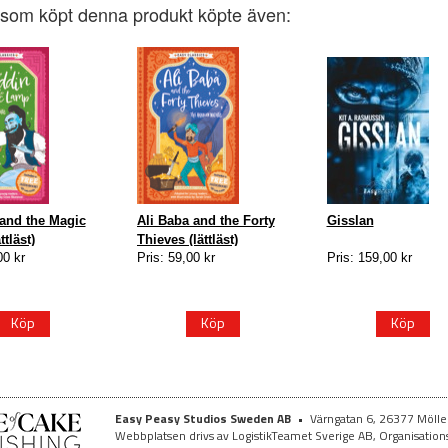
som köpt denna produkt köpte även:
and the Magic
Ali Baba and the Forty
Gisslan
tläst)
Thieves (lättläst)
00 kr
Pris: 59,00 kr
Pris: 159,00 kr
Köp
Köp
Köp
Easy Peasy Studios Sweden AB
•
Värngatan 6, 26377 Möll
Webbplatsen drivs av LogistikTeamet Sverige AB, Organisat