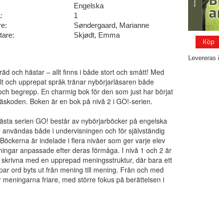
Engelska
:
1
re:
Søndergaard, Marianne
tare:
Skjødt, Emma
Köp
Levereras 
träd och hästar – allt finns i både stort och smått! Med
ullt och upprepat språk tränar nybörjarläsaren både
och begrepp. En charmig bok för den som just har börjat
äskoden. Boken är en bok på nivå 2 i GO!-serien.
lästa serien GO! består av nybörjarböcker på engelska
användas både i undervisningen och för självständig
 Böckerna är indelade i flera nivåer som ger varje elev
ingar anpassade efter deras förmåga. I nivå 1 och 2 är
 skrivna med en upprepad meningsstruktur, där bara ett
t par ord byts ut från mening till mening. Från och med
r meningarna friare, med större fokus på berättelsen i