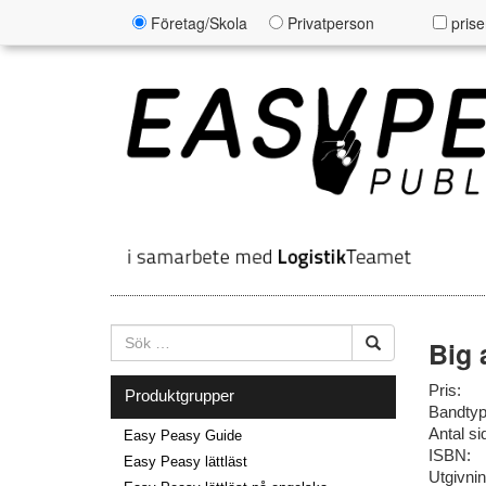
Företag/Skola
Privatperson
prise
Big 
Pris:
Produktgrupper
Bandtyp
Antal si
Easy Peasy Guide
ISBN:
Easy Peasy lättläst
Utgivni