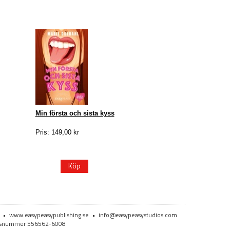
Min första och sista kyss
Pris: 149,00 kr
Köp
e
•
www.easypeasypublishing.se
•
info@easypeasystudios.com
ionsnummer 556562-6008