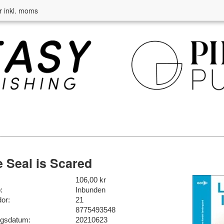
r inkl. moms
le Seal is Scared
106,00 kr
:
Inbunden
dor:
21
8775493548
ngsdatum:
20210623