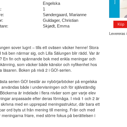
Engelska
:
1
re:
Søndergaard, Marianne
r:
Guldager, Christian
Köp
tare:
Skjødt, Emma
Levereras 
lungen sover lugnt – tills ett oväsen väcker henne! Stora
 två ben närmar sig, och Lilla Sälungen blir rädd. Var är
En fin och spännande bok med enkla meningar och
nkänning, som väcker både känslor och nyfikenhet hos
 läsaren. Boken på nivå 2 i GO!-serien.
lästa serien GO! består av nybörjarböcker på engelska
användas både i undervisningen och för självständig
 Böckerna är indelade i flera nivåer som ger varje elev
ingar anpassade efter deras förmåga. I nivå 1 och 2 är
 skrivna med en upprepad meningsstruktur, där bara ett
t par ord byts ut från mening till mening. Från och med
r meningarna friare, med större fokus på berättelsen i