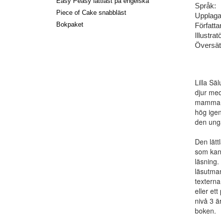
Easy Peasy lättläst på engelska
Språk:
Piece of Cake snabbläst
Upplaga
Bokpaket
Författa
Illustratö
Översät
Lilla Sä
djur med
mamma? 
hög ige
den unga
Den lätt
som kan 
läsning.
läsutman
texterna
eller et
nivå 3 ä
boken.