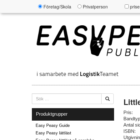
Företag/Skola
Privatperson
prise
Litt
Pris:
Produktgrupper
Bandtyp
Antal si
Easy Peasy Guide
ISBN:
Easy Peasy lättläst
Utgivni