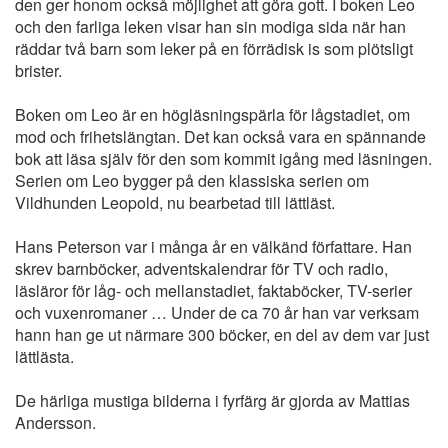
den ger honom också möjlighet att göra gott. I boken Leo
och den farliga leken visar han sin modiga sida när han
räddar två barn som leker på en förrädisk is som plötsligt
brister.
Boken om Leo är en högläsningspärla för lågstadiet, om
mod och frihetslängtan. Det kan också vara en spännande
bok att läsa själv för den som kommit igång med läsningen.
Serien om Leo bygger på den klassiska serien om
Vildhunden Leopold, nu bearbetad till lättläst.
Hans Peterson var i många år en välkänd författare. Han
skrev barnböcker, adventskalendrar för TV och radio,
läsläror för låg- och mellanstadiet, faktaböcker, TV-serier
och vuxenromaner … Under de ca 70 år han var verksam
hann han ge ut närmare 300 böcker, en del av dem var just
lättlästa.
De härliga mustiga bilderna i fyrfärg är gjorda av Mattias
Andersson.