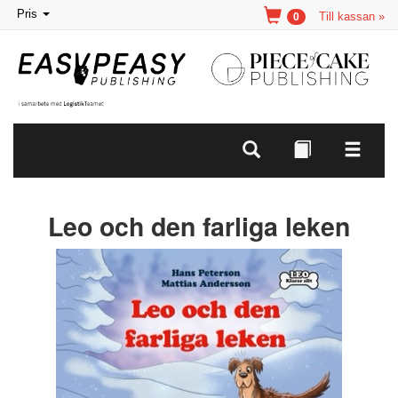
Toggle
Pris
Till kassan »
0
navigation
Leo och den farliga leken