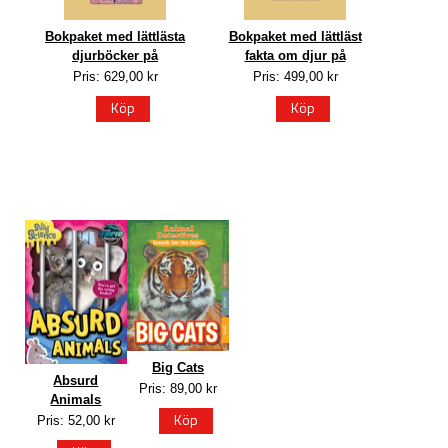
Bokpaket med lättlästa
Bokpaket med lättläst
djurböcker på
fakta om djur på
Pris: 629,00 kr
Pris: 499,00 kr
Köp
Köp
Big Cats
Absurd
Pris: 89,00 kr
Animals
Köp
Pris: 52,00 kr