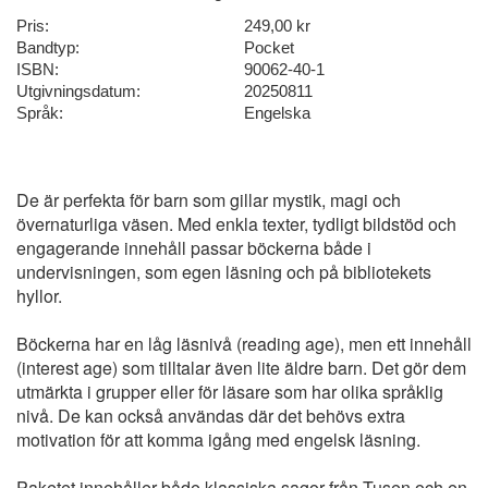
Pris:
249,00 kr
Bandtyp:
Pocket
ISBN:
90062-40-1
Utgivningsdatum:
20250811
Språk:
Engelska
De är perfekta för barn som gillar mystik, magi och
övernaturliga väsen. Med enkla texter, tydligt bildstöd och
engagerande innehåll passar böckerna både i
undervisningen, som egen läsning och på bibliotekets
hyllor.
Böckerna har en låg läsnivå (reading age), men ett innehåll
(interest age) som tilltalar även lite äldre barn. Det gör dem
utmärkta i grupper eller för läsare som har olika språklig
nivå. De kan också användas där det behövs extra
motivation för att komma igång med engelsk läsning.
Paketet innehåller både klassiska sagor från Tusen och en