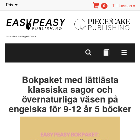
Toggle
Pris
Till kassan »
0
navigation
Bokpaket med lättlästa
klassiska sagor och
övernaturliga väsen på
engelska för 9-12 år 5 böcker