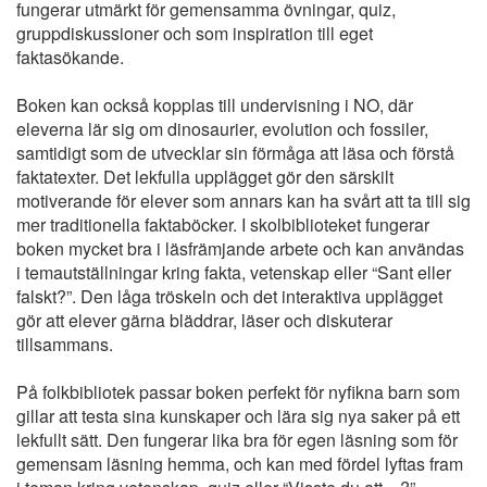
fungerar utmärkt för gemensamma övningar, quiz,
gruppdiskussioner och som inspiration till eget
faktasökande.
Boken kan också kopplas till undervisning i NO, där
eleverna lär sig om dinosaurier, evolution och fossiler,
samtidigt som de utvecklar sin förmåga att läsa och förstå
faktatexter. Det lekfulla upplägget gör den särskilt
motiverande för elever som annars kan ha svårt att ta till sig
mer traditionella faktaböcker. I skolbiblioteket fungerar
boken mycket bra i läsfrämjande arbete och kan användas
i temautställningar kring fakta, vetenskap eller “Sant eller
falskt?”. Den låga tröskeln och det interaktiva upplägget
gör att elever gärna bläddrar, läser och diskuterar
tillsammans.
På folkbibliotek passar boken perfekt för nyfikna barn som
gillar att testa sina kunskaper och lära sig nya saker på ett
lekfullt sätt. Den fungerar lika bra för egen läsning som för
gemensam läsning hemma, och kan med fördel lyftas fram