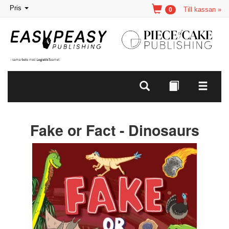
Toggle
Pris
Till kassan »
0
navigation
Fake or Fact - Dinosaurs