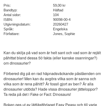
Pris:
59,00 kr
Bandtyp:
Häftad
Antal sidor:
104
ISBN:
90098-00-4
Utgivningsdatum:
20260427
Språk:
Engelska
Författare:
Jones, Sophie
Kan du skilja på vad som är helt sant och vad som är rejält
påhittat bland dessa 50 fakta (eller kanske osanningar?)
om dinosaurier?
Förbered dig på en rad häpnadsväckande påståenden om
dinosaurier! Men kan du avgöra vilka som är sanna och
vilka som är rena påhitt? Är fossil gjort av ben? Är alla
dinosaurier utdöda? Hade vissa dinosaurier jätteloppor?
Ta reda på det i Fake or Fact: Dinosaurs!
Boken ges ut av lättlästförlaget Easy Peasy och till varje