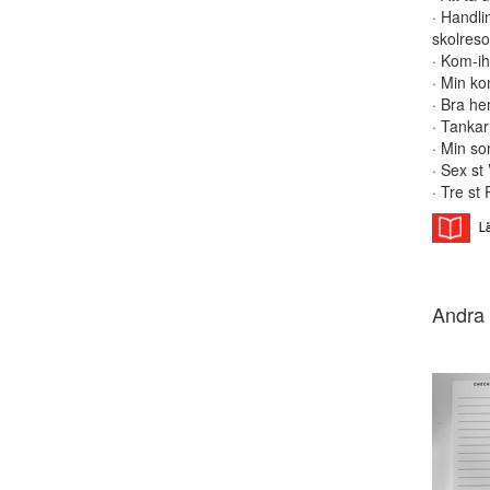
· Handlin
skolreso
· Kom-ih
· Min ko
· Bra he
· Tankar
· Min so
· Sex s
· Tre s
Andra 