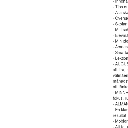
· Innehå
· Tips o
· Alla s
· Övers
· Skolan
· Mitt sc
· Elevmå
· Min id
· Ämnesp
· Smarta
· Lektio
· AUGUS
att fira,
välmåend
månadsfo
att tän
· MINNES
fokus, ru
· ALMANA
· En klas
resulta
· Möbler
· Att ta