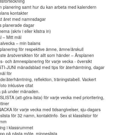
llsförteckning
m planering samt hur du kan arbeta med kalendern
kolans kontakter
ikt året med namnsdagar
s planerade dagar
hema (skriv i eller klistra in)
l – Mitt mål
ealvecka – min balans
lanering för respektive ämne, ämne/årskull
ste årsöversikten för allt som händer – Årsplanen
ns- och ämnesplanering för varje vecka - översikt
TI-JUNI månadsblad med tips för återhämtning, dagar
 mål för
e/återhämtning, reflektion, träningstabell. Vackert
to inklusive citat
ka på under månaden.
LISTA (att-göra-lista) för varje vecka med prioritering,
tiner
CKA för varje vecka med tidsangivelser, sju-dagars
slista för 32 namn, kontaktinfo· Sex st klasslistor för
t mm
ing i klassrummet
 upp på nästa möte, minneslista