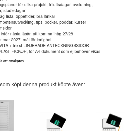
gsplaner för olika projekt, friluftsdagar, avslutning,
r, studiedagar
åg-lista, öppettider, bra länkar
mpetensutveckling, tips, böcker, poddar, kurser
msidor
 inför nästa läsår, att komma ihåg 27/28
mmar 2027, mål för ledighet
t VITA + tre st LINJERADE ANTECKNINGSSIDOR
t PLASTFICKOR, för A4-dokument som ej behöver vikas
som köpt denna produkt köpte även: