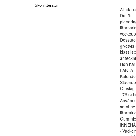
Skönlitteratur
All plan
Det är
planerin
lärarkal
veckoupp
Dessuto
givetvis
klasslist
anteckni
Hon har 
FAKTA
Kalender
Stående 
Omslag a
176 sido
Används 
samt av
lärarstu
Gummiba
INNEHÅ
· Vacker