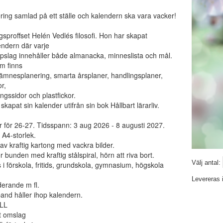
ering samlad på ett ställe och kalendern ska vara vacker!
gsproffset Helén Vedlés filosofi. Hon har skapat
endern där varje
slag innehåller både almanacka, minneslista och mål.
m finns
 ämnesplanering, smarta årsplaner, handlingsplaner,
or,
ngssidor och plastfickor.
skapat sin kalender utifrån sin bok Hållbart lärarliv.
 för 26-27. Tidsspann: 3 aug 2026 - 8 augusti 2027.
A4-storlek.
v kraftig kartong med vackra bilder.
r bunden med kraftig stålspiral, hörn att riva bort.
Välj antal:
i förskola, fritids, grundskola, gymnasium, högskola
Levereras 
derande m fl.
nd håller ihop kalendern.
LL
t omslag