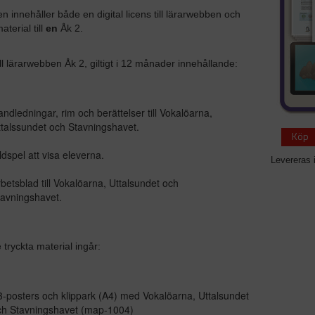
n innehåller både en digital licens till lärarwebben och
aterial till
en
Åk 2.
ill lärarwebben Åk 2, giltigt i 12 månader innehållande:
ndledningar, rim och berättelser till Vokalöarna,
talssundet och Stavningshavet.
Köp
ldspel att visa eleverna.
Levereras 
betsblad till Vokalöarna, Uttalsundet och
avningshavet.
 tryckta material ingår:
-posters och klippark (A4) med Vokalöarna, Uttalsundet
ch Stavningshavet (map-1004)