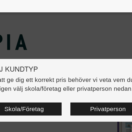
J KUNDTYP
att ge dig ett korrekt pris behöver vi veta vem d
äventyret, Startpaket Åk 2
igen välj skola/företag eller privatperson nedan
750,00 kr
Map-109
ngsdatum:
2026-02-09
Skola/Företag
Privatperson
re:
Helena Borges
Carina Söe-Knudsen