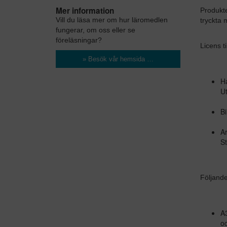
Mer information
Produkte
Vill du läsa mer om hur läromedlen
tryckta m
fungerar, om oss eller se
föreläsningar?
Licens t
» Besök vår hemsida …
Ha
Ut
Bi
Ar
St
Följande
A3
o