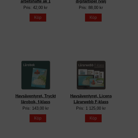
arbetshäfte åk 1
digitaltspel (välj
Pris: 42,00 kr
Pris: 88,00 kr
Köp
Köp
Havsäventyret, Tryckt
Havsäventyret, Licens
lärobok, f-klass
Lärarwebb F-klass
Pris: 143,00 kr
Pris: 1 125,00 kr
Köp
Köp