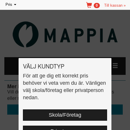
Toggle
Pris
Till kassan »
0
navigation
VÄLJ KUNDTYP
För att ge dig ett korrekt pris
behöver vi veta vem du är. Vänligen
Mer information
välj skola/företag eller privatperson
Vill du läsa mer om hur läromedlen fungerar, om oss
nedan.
eller se föreläsningar?
» Besök vår hemsida …
Skola/Företag