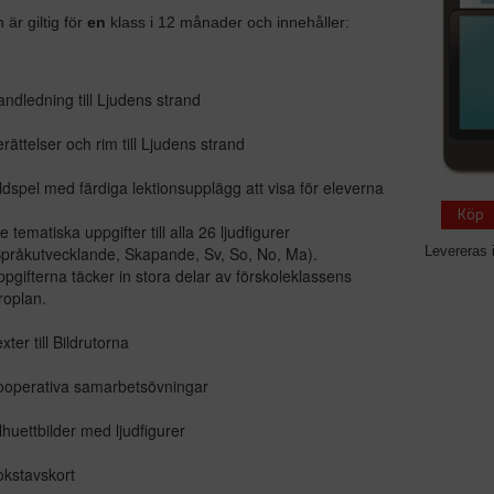
 är giltig för
en
klass i 12 månader och innehåller:
ndledning till Ljudens strand
rättelser och rim till Ljudens strand
ldspel med färdiga lektionsupplägg att visa för eleverna
Köp
e tematiska uppgifter till alla 26 ljudfigurer
pråkutvecklande, Skapande, Sv, So, No, Ma).
Levereras 
pgifterna täcker in stora delar av förskoleklassens
roplan.
xter till Bildrutorna
ooperativa samarbetsövningar
lhuettbilder med ljudfigurer
kstavskort