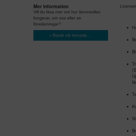
Mer information
Licensen
Vill du läsa mer om hur läromedlen
fungerar, om oss eller se
föreläsningar?
Ha
» Besök vår hemsida …
Be
Bi
Tr
(S
Up
lä
Te
K
Si
Bo