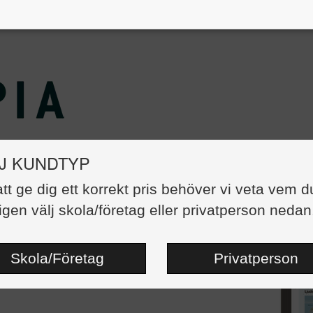
J KUNDTYP
att ge dig ett korrekt pris behöver vi veta vem d
äventyret, Licens Lärarwebb F-klass
igen välj skola/företag eller privatperson nedan
1 125,00 kr
map-101
ngsdatum:
2024-01-22
Skola/Företag
Privatperson
re:
Helena Borges
Carina Söe-Knudsen