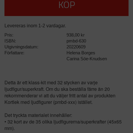
KÖP
Levereras inom 1-2 vardagar.
Pris:
938,00 kr
ISBN:
pmbd-630
Utgivningsdatum:
20220609
Författare:
Helena Borges
Carina Söe-Knudsen
Detta är ett klass-kit med 32 stycken av varje
ljudfigur/superkraft. Om du ska beställa färre än 20
rekommenderar vi att du väljer fritt antal av produkten
Kortlek med ljudfigurer (pmbd-xxx) istället.
Det tryckta materialet innehåller:
• 32 kort av de 35 olika ljudfigurerna/superkrafter (45x65
mm).