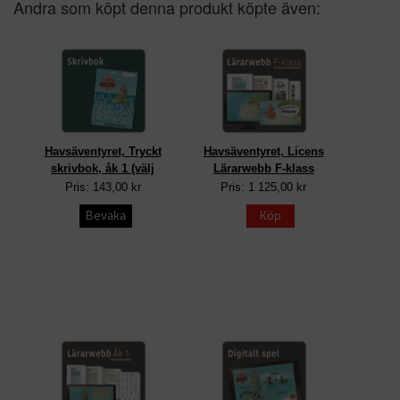
Andra som köpt denna produkt köpte även:
Havsäventyret, Tryckt
Havsäventyret, Licens
skrivbok, åk 1 (välj
Lärarwebb F-klass
Pris: 143,00 kr
Pris: 1 125,00 kr
Bevaka
Köp