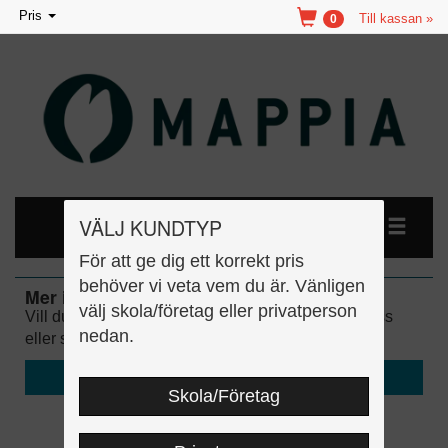
Toggle
Pris
Till kassan »
0
navigation
VÄLJ KUNDTYP
För att ge dig ett korrekt pris
behöver vi veta vem du är. Vänligen
Mer information
välj skola/företag eller privatperson
Vill du läsa mer om hur läromedlen fungerar, om oss
nedan.
eller se föreläsningar?
» Besök vår hemsida …
Skola/Företag