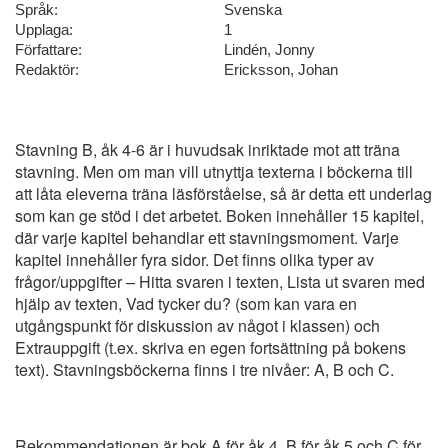
Språk:
Svenska
Upplaga:
1
Författare:
Lindén, Jonny
Redaktör:
Ericksson, Johan
Stavning B, åk 4-6 är i huvudsak inriktade mot att träna
stavning. Men om man vill utnyttja texterna i böckerna till
att låta eleverna träna läsförståelse, så är detta ett underlag
som kan ge stöd i det arbetet. Boken innehåller 15 kapitel,
där varje kapitel behandlar ett stavningsmoment. Varje
kapitel innehåller fyra sidor. Det finns olika typer av
frågor/uppgifter – Hitta svaren i texten, Lista ut svaren med
hjälp av texten, Vad tycker du? (som kan vara en
utgångspunkt för diskussion av något i klassen) och
Extrauppgift (t.ex. skriva en egen fortsättning på bokens
text). Stavningsböckerna finns i tre nivåer: A, B och C.
Rekommendationen är bok A för åk 4, B för åk 5 och C för