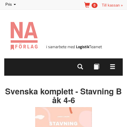
Toggle
Pris
Till kassan »
0
navigation
Svenska komplett - Stavning B
åk 4-6