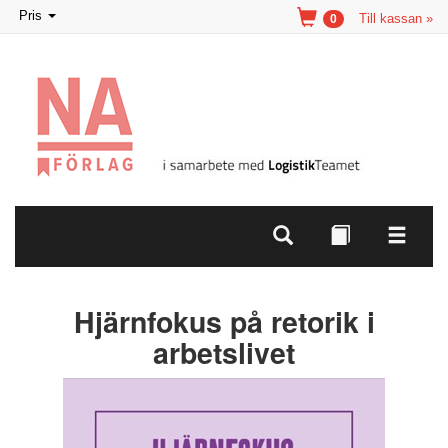
Toggle
Pris
Till kassan »
0
navigation
Hjärnfokus på retorik i
arbetslivet