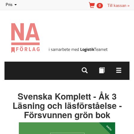
Toggle
Pris
Till kassan »
0
navigation
Svenska Komplett - Åk 3
Läsning och läsförståelse -
Försvunnen grön bok