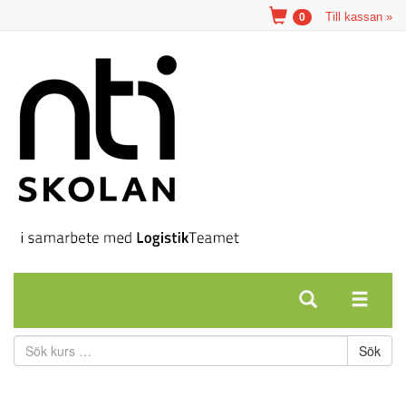
Till kassan »
0
Sök