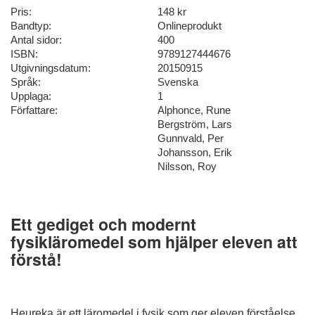
Pris:
148 kr
Bandtyp:
Onlineprodukt
Antal sidor:
400
ISBN:
9789127444676
Utgivningsdatum:
20150915
Språk:
Svenska
Upplaga:
1
Författare:
Alphonce, Rune
Bergström, Lars
Gunnvald, Per
Johansson, Erik
Nilsson, Roy
Ett gediget och modernt
fysikläromedel som hjälper eleven att
förstå!
Heureka är ett läromedel i fysik som ger eleven förståelse