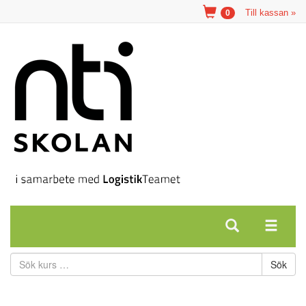
Till kassan »
0
Sök