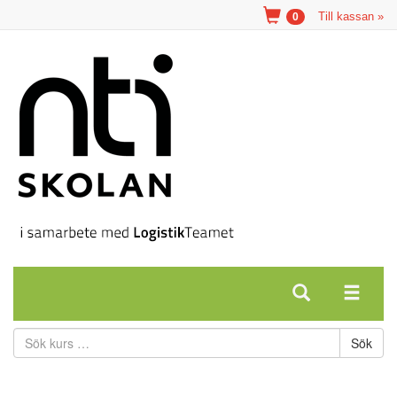
Till kassan »
0
Sök