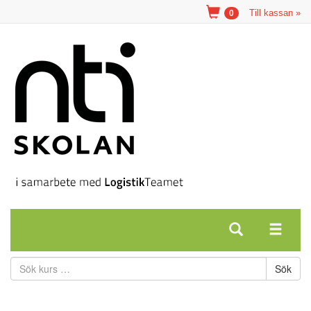
Till kassan »
0
Sök