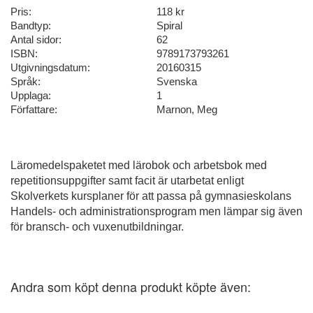
Pris:
118 kr
Bandtyp:
Spiral
Antal sidor:
62
ISBN:
9789173793261
Utgivningsdatum:
20160315
Språk:
Svenska
Upplaga:
1
Författare:
Marnon, Meg
Läromedelspaketet med lärobok och arbetsbok med
repetitionsuppgifter samt facit är utarbetat enligt
Skolverkets kursplaner för att passa på gymnasieskolans
Handels- och administrationsprogram men lämpar sig även
för bransch- och vuxenutbildningar.
Andra som köpt denna produkt köpte även: