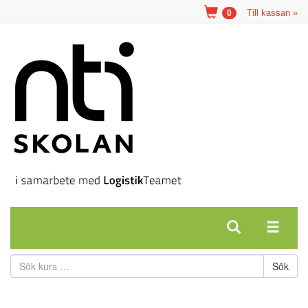
Till kassan »
0
Sök