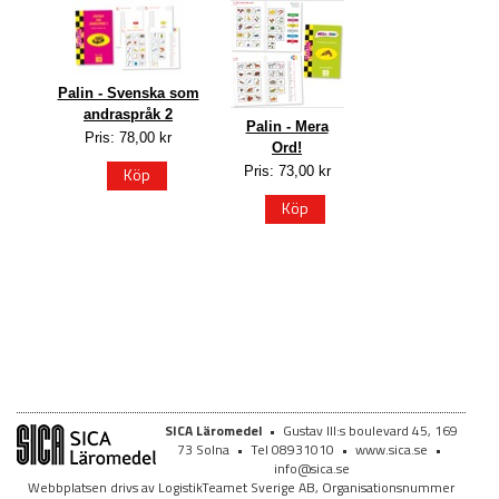
Palin - Svenska som
andraspråk 2
Palin - Mera
Pris: 78,00 kr
Ord!
Köp
Pris: 73,00 kr
Köp
SICA Läromedel
•
Gustav III:s boulevard 45, 169
73 Solna
•
Tel 08931010
•
www.sica.se
•
info@sica.se
Webbplatsen drivs av LogistikTeamet Sverige AB, Organisationsnummer