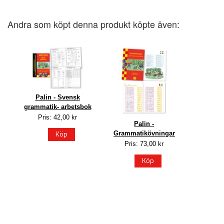
Andra som köpt denna produkt köpte även:
Palin - Svensk
grammatik- arbetsbok
Pris: 42,00 kr
Palin -
Köp
Grammatikövningar
Pris: 73,00 kr
Köp