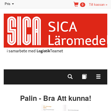
Toggle
Pris
Till kassan »
0
navigation
Palin - Bra Att kunna!