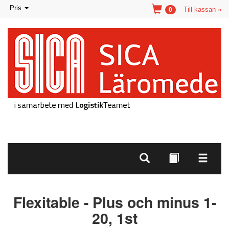
Toggle
Pris
Till kassan »
0
navigation
Flexitable - Plus och minus 1-
20, 1st