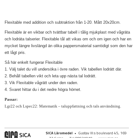
Flexitable med addition och subtraktion från 1-20. Mått 20x20cm.
Flexitable är en vikbar och tvättbar tabell i tålig mjukplast med vågräta
och lodräta talserier. Flexitable tål att vikas om och om igen och har en
mycket längre livslängd än olika pappersmaterial samtidigt som den har
ett lågt pris.
Så här enkelt fungerar Flexitable
1. Välj talet du vill undersöka i övre raden. Vik tabellen lodrätt där.
2. Behåll tabellen vikt och leta upp nästa tal lodrätt.
3. Vik Flexitable vågrätt under den raden.
4. Svaret hittar du i det nedre högra hörnet.
Passar:
Lgr22 och Lspec22: Matematik – taluppfattning och tals användning.
SICA Läromedel
•
Gustav III:s boulevard 45, 169