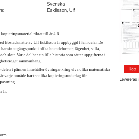
Svenska
re:
Eskilsson, Ulf
kopieringsmaterial riktat till år 4-6.
d Bostadsmatte av Ulf Eskilsson är uppbyggd i fem delar.
De
ta har sin utgångspunkt i olika boende
f
ormer; lägenhet, villa,
 och slott. Varje del har sin lilla historia som sätter uppgifterna i
ighetstroget sammanhang.
Köp
 delen i pärmen innehåller övningar kring elva olika matematiska
är varje område har tre olika kopieringsunderlag för
Levereras 
passning.
 är:
form