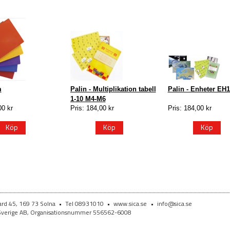
m
Palin - Multiplikation tabell
Palin - Enheter EH
1-10 M4-M6
00 kr
Pris: 184,00 kr
Pris: 184,00 kr
Köp
Köp
Köp
vard 45, 169 73 Solna
•
Tel 08931010
•
www.sica.se
•
info@sica.se
 Sverige AB, Organisationsnummer 556562-6008