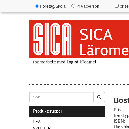
Företag/Skola
Privatperson
prise
Bost
Pris:
Produktgrupper
Bandtyp
ISBN:
REA
Utgivni
NYHETER