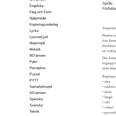
Språk:
Engelska
Författa
Färg och Form
Hjälpmedel
Kopieringsunderlag
Tematiskt 
Lycko
Pärmen me
Lyssna/Ljud
fyra förs
Matematik
fritidshus
Motorik
ett verkl
NO-ämnen
Den femte
Palin
begrepp d
Perception
individan
Pussel
Begreppen
PYTT
• area
Samarbetsspel
• omkrets
• skala
SO-ämnen
• längd
Spanska
• vikt
Svenska
• vinkel
Teknik
• procent