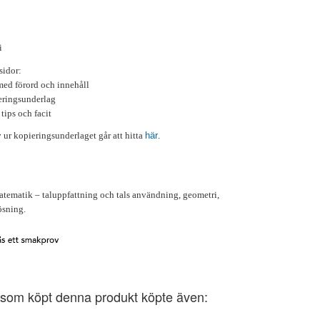
i
sidor:
med förord och innehåll
eringsunderlag
 tips och facit
ur kopieringsunderlaget går att hitta
här
.
tematik – taluppfattning och tals användning, geometri,
sning.
som köpt denna produkt köpte även: