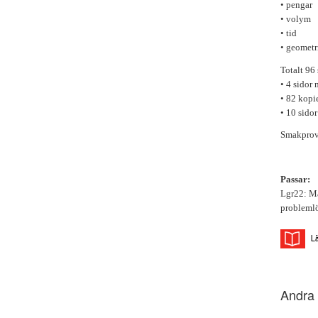
• pengar
• volym
• tid
• geometr
Totalt 96 
•
4 sidor 
•
82 kopi
•
10 sidor
Smakprov 
Passar:
Lgr22: Ma
problemlö
Andra 