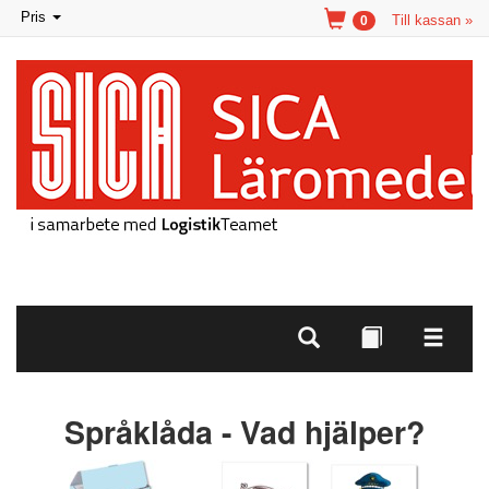
Toggle
Pris
Till kassan »
0
navigation
Språklåda - Vad hjälper?