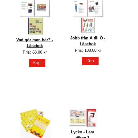
Jobb från A till Ö -
Vad gör man här? -
Läsebok
Läsebok
Pris: 108,00 kr
Pris: 88,00 kr
Köp
Köp
Lycko - Lära
räkna 1