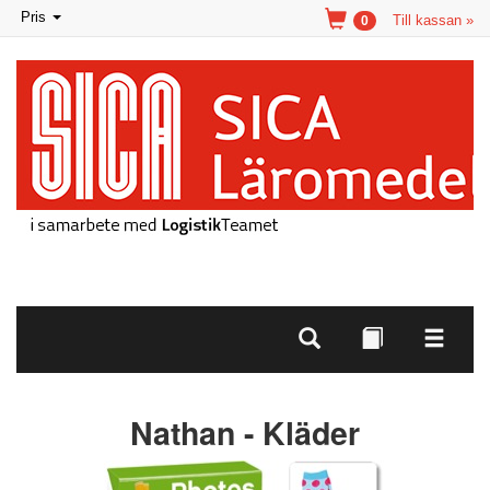
Toggle
Pris
Till kassan »
0
navigation
Nathan - Kläder