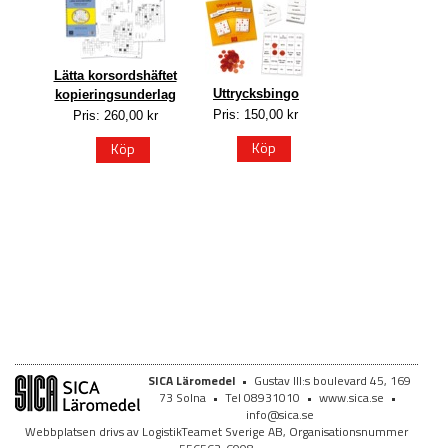
Lätta korsordshäftet
Uttrycksbingo
kopieringsunderlag
Pris: 150,00 kr
Pris: 260,00 kr
Köp
Köp
SICA Läromedel
•
Gustav III:s boulevard 45, 169
73 Solna
•
Tel 08931010
•
www.sica.se
•
info@sica.se
Webbplatsen drivs av LogistikTeamet Sverige AB, Organisationsnummer