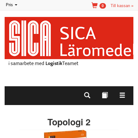
Toggle
Pris
Till kassan »
0
navigation
Topologi 2