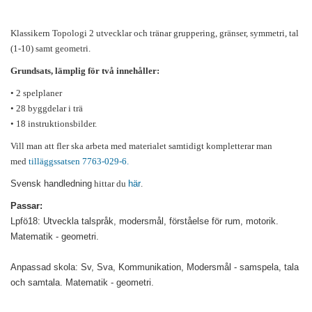
Klassikern Topologi 2 utvecklar och tränar gruppering, gränser, symmetri, tal
(1-10) samt geometri.
Grundsats, lämplig för två innehåller:
• 2 spelplaner
• 28 byggdelar i trä
• 18 instruktionsbilder.
Vill man att fler ska arbeta med materialet samtidigt kompletterar man
med
tilläggssatsen 7763-029-6.
Svensk handledning
hittar du
här
.
Passar:
Lpfö18: Utveckla talspråk, modersmål, förståelse för rum, motorik.
Matematik - geometri.
Anpassad skola: Sv, Sva, Kommunikation, Modersmål - samspela, tala
och samtala. Matematik - geometri.