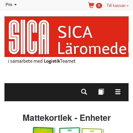
Toggle
Pris
Till kassan »
0
navigation
Mattekortlek - Enheter