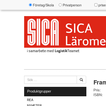
Företag/Skola
Privatperson
prise
Fram
Pris:
Produktgrupper
ISBN:
REA
NYHETER