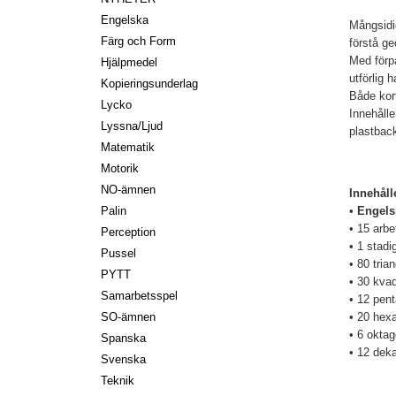
Engelska
Mångsidi
Färg och Form
förstå ge
Med förp
Hjälpmedel
utförlig 
Kopieringsunderlag
Både kor
Lycko
Innehålle
Lyssna/Ljud
plastbac
Matematik
Motorik
NO-ämnen
Innehåll
•
Engel
Palin
• 15 arb
Perception
• 1 stadi
Pussel
• 80 trian
PYTT
• 30 kvad
Samarbetsspel
• 12 pen
• 20 hex
SO-ämnen
• 6 oktag
Spanska
• 12 dek
Svenska
Teknik