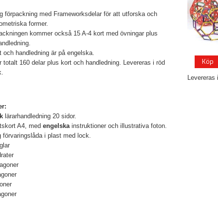
g förpackning med Frameworksdelar för att utforska och
ometriska former.
ackningen kommer också 15 A-4 kort med övningar plus
handledning.
t och handledning är på engelska.
Köp
r totalt 160 delar plus kort och handledning. Levereras i röd
k.
Levereras 
er:
sk
lärarhandledning 20 sidor.
etskort A4, med
engelska
instruktioner och illustrativa foton.
g förvaringslåda i plast med lock.
glar
rater
tagoner
agoner
oner
agoner