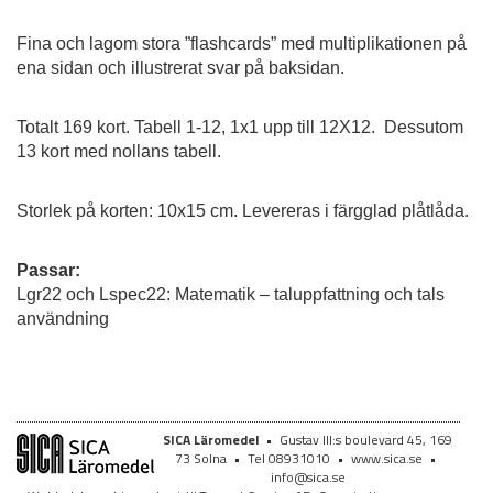
Fina och lagom stora ”flashcards” med multiplikationen på
ena sidan och illustrerat svar på baksidan.
Totalt 169 kort. Tabell 1-12, 1x1 upp till 12X12. Dessutom
13 kort med nollans tabell.
Storlek på korten: 10x15 cm. Levereras i färgglad plåtlåda.
Passar:
Lgr22 och Lspec22: Matematik – taluppfattning och tals
användning
SICA Läromedel
•
Gustav III:s boulevard 45, 169
73 Solna
•
Tel 08931010
•
www.sica.se
•
info@sica.se