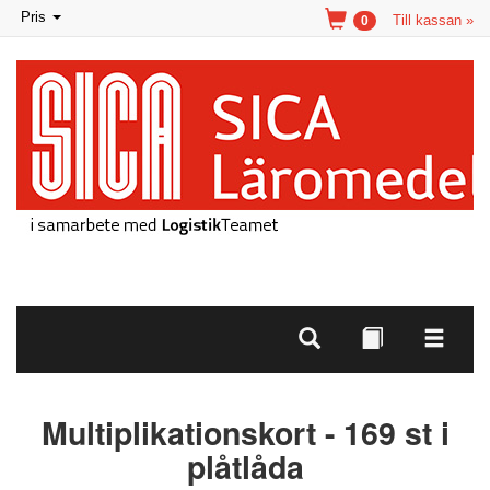
Toggle
Pris
Till kassan »
0
navigation
Multiplikationskort - 169 st i
plåtlåda