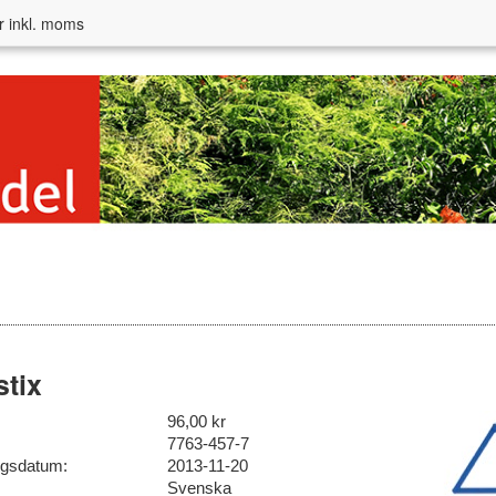
r inkl. moms
tix
96,00 kr
7763-457-7
ngsdatum:
2013-11-20
Svenska