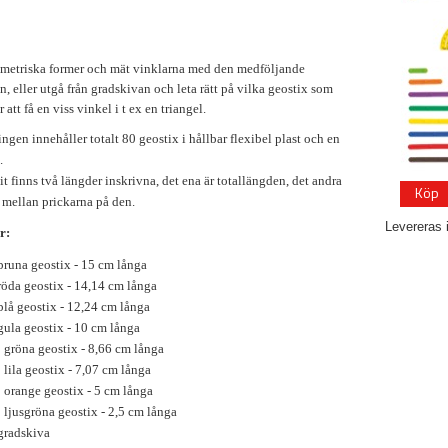
etriska former och mät vinklarna med den medföljande
, eller utgå från gradskivan och leta rätt på vilka geostix som
 att få en viss vinkel i t ex en triangel.
gen innehåller totalt 80 geostix i hållbar flexibel plast och en
.
it finns två längder inskrivna, det ena är totallängden, det andra
Köp
 mellan prickarna på den.
Levereras 
r:
bruna geostix - 15 cm långa
röda geostix - 14,14 cm långa
blå geostix - 12,24 cm långa
gula geostix - 10 cm långa
 gröna geostix - 8,66 cm långa
 lila geostix - 7,07 cm långa
 orange geostix - 5 cm långa
 ljusgröna geostix - 2,5 cm långa
gradskiva