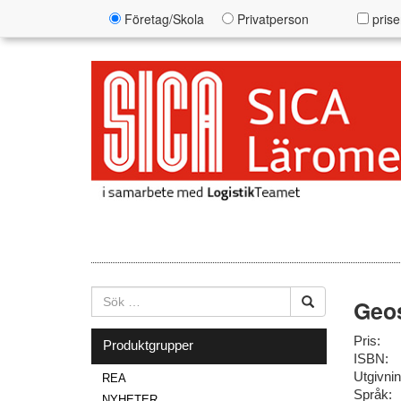
Företag/Skola
Privatperson
prise
Geos
Pris:
Produktgrupper
ISBN:
Utgivni
REA
Språk:
NYHETER