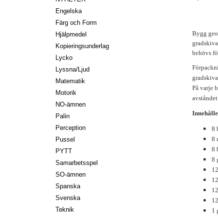
Engelska
Färg och Form
Bygg geom
Hjälpmedel
gradskivan
Kopieringsunderlag
behövs för
Lycko
Förpacknin
Lyssna/Ljud
gradskiva
Matematik
På varje b
Motorik
avståndet
NO-ämnen
Innehålle
Palin
Perception
8 
8 
Pussel
8 
PYTT
8 
Samarbetsspel
12
SO-ämnen
12
Spanska
12
Svenska
12
Teknik
1 