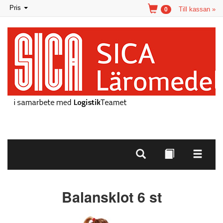
Toggle
Pris
Till kassan »
0
navigation
Balansklot 6 st