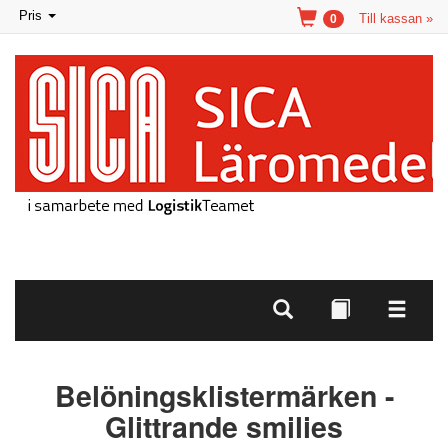
Toggle
Pris
Till kassan »
0
navigation
Belöningsklistermärken -
Glittrande smilies