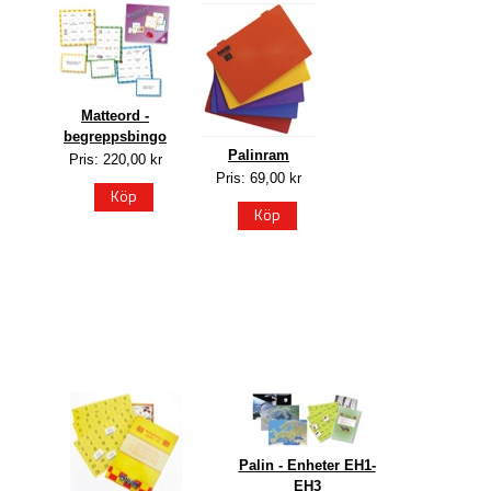
Matteord -
begreppsbingo
Palinram
Pris: 220,00 kr
Pris: 69,00 kr
Köp
Köp
Palin - Enheter EH1-
EH3