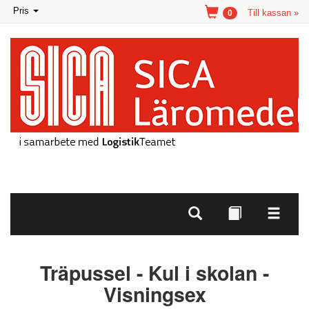
Toggle
Pris
Till kassan »
0
navigation
Träpussel - Kul i skolan -
Visningsex