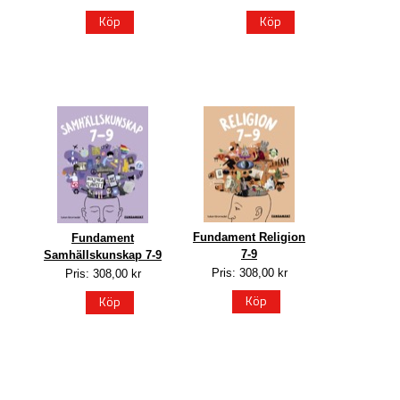
Köp
Köp
Fundament Religion
Fundament
7-9
Samhällskunskap 7-9
Pris: 308,00 kr
Pris: 308,00 kr
Köp
Köp