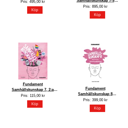
Samhällskunskap 7-9
Digitalt lärarpaket
Pris: 495,00 kr
Lärarhandledning PDF
Pris: 895,00 kr
Köp
Köp
Fundament
Fundament
Samhällskunskap 7, 2:a
Samhällskunskap 8
upplagan
Pris: 115,00 kr
Lärarhandledning PDF
Pris: 399,00 kr
Köp
Köp