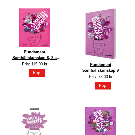
Fundament
Samhällskunskap 8, 2:a
upplagan
Pris: 115,00 kr
Fundament
Samhällskunskap 9
Köp
Pris: 78,00 kr
Köp