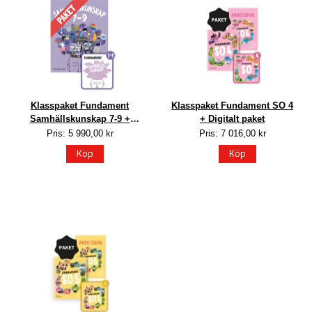
Klasspaket Fundament
Klasspaket Fundament SO 4
Samhällskunskap 7-9 +
+ Digitalt paket
Digitalt lärarpaket
Pris: 5 990,00 kr
Pris: 7 016,00 kr
Köp
Köp