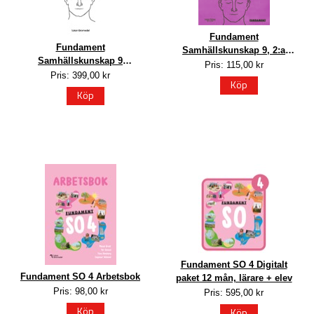
Fundament
Fundament
Samhällskunskap 9, 2:a
Samhällskunskap 9
upplagan
Pris: 115,00 kr
Lärarhandledning PDF
Pris: 399,00 kr
Köp
Köp
Fundament SO 4 Digitalt
Fundament SO 4 Arbetsbok
paket 12 mån, lärare + elev
Pris: 98,00 kr
Pris: 595,00 kr
Köp
Köp