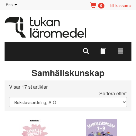
Toggle
Pris
Till kassan »
0
navigation
Samhällskunskap
Visar 17 st artiklar
Sortera efter: