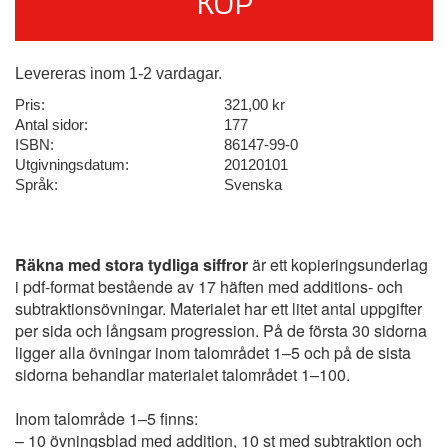
KÖP
Levereras inom 1-2 vardagar.
Pris:
321,00 kr
Antal sidor:
177
ISBN:
86147-99-0
Utgivningsdatum:
20120101
Språk:
Svenska
Räkna med stora tydliga siffror
är ett kopieringsunderlag
i pdf-format bestående av 17 häften med additions- och
subtraktionsövningar. Materialet har ett litet antal uppgifter
per sida och långsam progression. På de första 30 sidorna
ligger alla övningar inom talområdet 1–5 och på de sista
sidorna behandlar materialet talområdet 1–100.
Inom talområde 1–5 finns:
– 10 övningsblad med addition, 10 st med subtraktion och