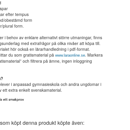
d
spar
gar efter tempus
md/obestämd form
r/plural form.
er i behov av enklare alternativt större utmaningar, finns
gsunderlag med extrafrågor på olika nivåer att köpa till.
erialet hör också en lärarhandledning i pdf-format.
ttar du som gratismaterial på
. Markera
www.laraonline.se
atismaterial” och filtrera på ämne, ingen inloggning
m?
elever i anpassad gymnasieskola och andra ungdomar i
 ett extra enkelt svenskamaterial.
som köpt denna produkt köpte även: