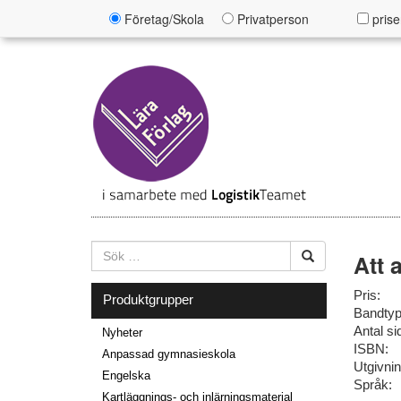
Företag/Skola
Privatperson
prise
Att 
Pris:
Produktgrupper
Bandtyp
Antal si
Nyheter
ISBN:
Anpassad gymnasieskola
Utgivni
Engelska
Språk:
Kartläggnings- och inlärningsmaterial