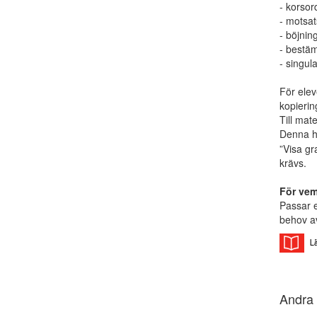
- korsor
- motsat
- böjnin
- bestä
- singula
För elev
kopierin
Till mat
Denna hi
”Visa gr
krävs.
För ve
Passar 
behov av
Andra 