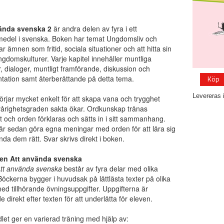
ända svenska 2
är andra delen av fyra i ett
medel i svenska. Boken har temat Ungdomsliv och
r ämnen som fritid, sociala situationer och att hitta sin
ungdomskulturer. Varje kapitel innehåller muntliga
, dialoger, muntligt framförande, diskussion och
ation samt återberättande på detta tema.
Köp
Levereras 
rjar mycket enkelt för att skapa vana och trygghet
vårighetsgraden sakta ökar. Ordkunskap tränas
t och orden förklaras och sätts in i sitt sammanhang.
år sedan göra egna meningar med orden för att lära sig
nda dem rätt. Svar skrivs direkt i boken.
en Att använda svenska
tt använda svenska
består av fyra delar med olika
öckerna bygger i huvudsak på lättlästa texter på olika
d tillhörande övningsuppgifter. Uppgifterna är
e direkt efter texten för att underlätta för eleven.
et ger en varierad träning med hjälp av: