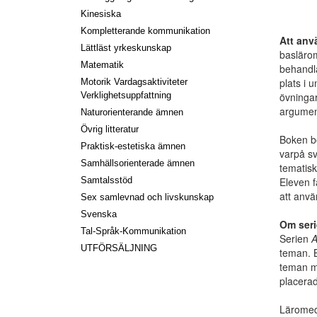
Kinesiska
Kompletterande kommunikation
Att anv
Lättläst yrkeskunskap
basläro
Matematik
behandla
plats i 
Motorik Vardagsaktiviteter
övningar
Verklighetsuppfattning
argument
Naturorienterande ämnen
Övrig litteratur
Boken bö
Praktisk-estetiska ämnen
varpå s
Samhällsorienterade ämnen
tematisk
Eleven f
Samtalsstöd
att anvä
Sex samlevnad och livskunskap
Svenska
Om seri
Tal-Språk-Kommunikation
Serien
A
UTFÖRSÄLJNING
teman. B
teman me
placerad
Läromedl