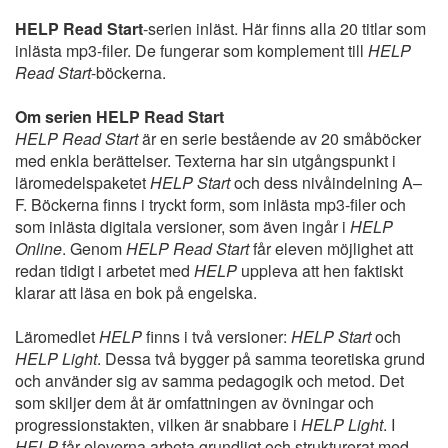
HELP Read Start
-serien inläst. Här finns alla 20 titlar som
inlästa mp3-filer. De fungerar som komplement till
HELP
Read Start
-böckerna.
Om serien HELP Read Start
HELP Read Start
är en serie bestående av 20 småböcker
med enkla berättelser. Texterna har sin utgångspunkt i
läromedelspaketet
HELP Start
och dess nivåindelning A–
F. Böckerna finns i tryckt form, som inlästa mp3-filer och
som inlästa digitala versioner, som även ingår i
HELP
Online
. Genom
HELP Read Start
får eleven möjlighet att
redan tidigt i arbetet med
HELP
uppleva att hen faktiskt
klarar att läsa en bok på engelska.
Läromedlet
HELP
finns i två versioner:
HELP Start
och
HELP Light
. Dessa två bygger på samma teoretiska grund
och använder sig av samma pedagogik och metod. Det
som skiljer dem åt är omfattningen av övningar och
progressionstakten, vilken är snabbare i
HELP Light
. I
HELP
får eleverna arbeta grundligt och strukturerat med