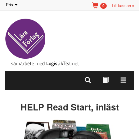
Toggle
Pris
Till kassan »
0
navigation
HELP Read Start, inläst