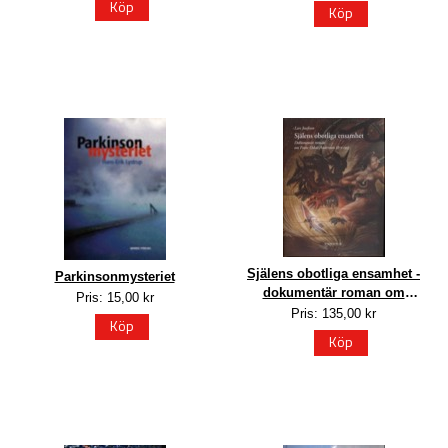
Köp
Köp
Själens obotliga ensamhet -
Parkinsonmysteriet
dokumentär roman om
Pris: 15,00 kr
Frans Oskar Andersson
Pris: 135,00 kr
Köp
1871-1953
Köp