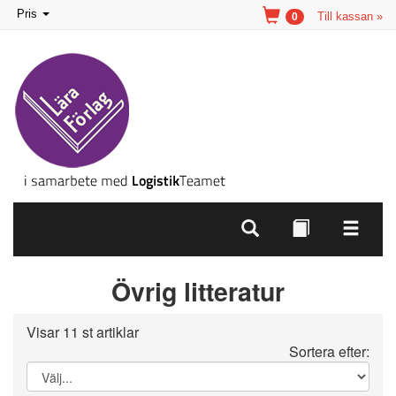
Toggle
Pris
Till kassan »
0
navigation
Övrig litteratur
Visar 11 st artiklar
Sortera efter: