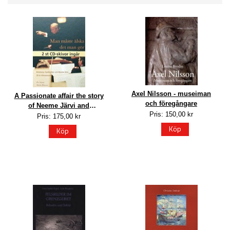
Axel Nilsson - museiman
A Passionate affair the story
och föregångare
of Neeme Järvi and
Pris: 150,00 kr
Göteborgs symfoniker
Pris: 175,00 kr
Köp
Köp