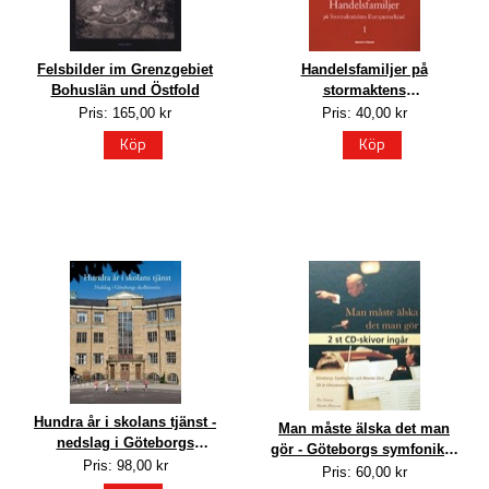
Felsbilder im Grenzgebiet
Handelsfamiljer på
Bohuslän und Östfold
stormaktens
europamarknad. Del 1-2
Pris: 165,00 kr
Pris: 40,00 kr
resor och resande
Köp
Köp
Hundra år i skolans tjänst -
Man måste älska det man
nedslag i Göteborgs
gör - Göteborgs symfoniker
skolhistoria
Pris: 98,00 kr
och Neeme Järvi 20 år ti
Pris: 60,00 kr