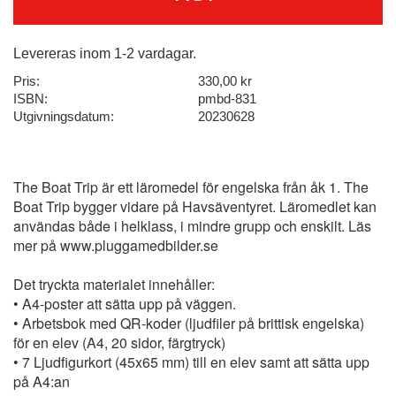
Levereras inom 1-2 vardagar.
Pris:
330,00 kr
ISBN:
pmbd-831
Utgivningsdatum:
20230628
The Boat Trip är ett läromedel för engelska från åk 1. The
Boat Trip bygger vidare på Havsäventyret. Läromedlet kan
användas både i helklass, i mindre grupp och enskilt. Läs
mer på www.pluggamedbilder.se
Det tryckta materialet innehåller:
• A4-poster att sätta upp på väggen.
• Arbetsbok med QR-koder (ljudfiler på brittisk engelska)
för en elev (A4, 20 sidor, färgtryck)
• 7 Ljudfigurkort (45x65 mm) till en elev samt att sätta upp
på A4:an