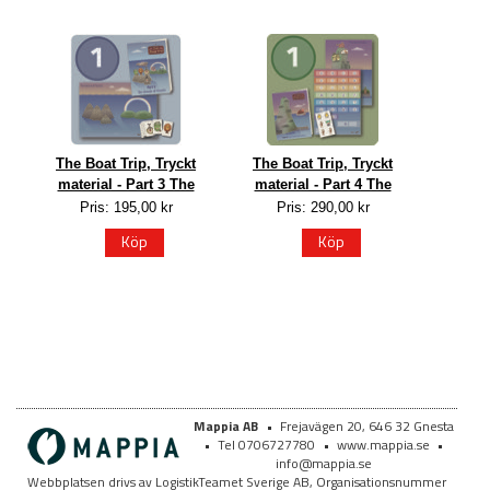
The Boat Trip, Tryckt
The Boat Trip, Tryckt
material - Part 3 The
material - Part 4 The
Pris: 195,00 kr
Pris: 290,00 kr
Köp
Köp
Mappia AB
•
Frejavägen 20, 646 32 Gnesta
•
Tel 0706727780
•
www.mappia.se
•
info@mappia.se
Webbplatsen drivs av LogistikTeamet Sverige AB, Organisationsnummer