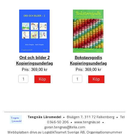
Ord och bilder 2
Bokstavsgodis
Kopieringsunderlag
Kopieringsunderlag
Pris: 369,00 kr
Pris: 369,00 kr
Köp
Köp
Tengnäs Läromedel
•
Bivägen 7, 311 72 Falkenberg
•
Tel
0346-50 206
•
www.tengnäs.se
•
goran.tengnas@telia.com
Webbplatsen drivs av LogistikTeamet Sverige AB, Organisationsnummer