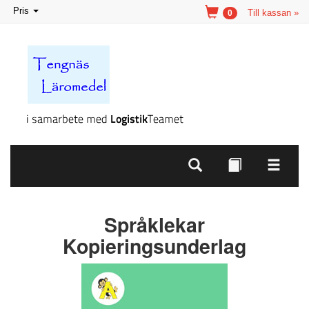
Toggle
Pris
Till kassan »
0
navigation
Språklekar
Kopieringsunderlag