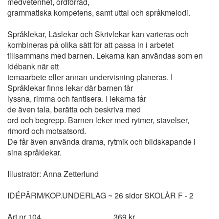
medvetenhet, ordförråd,
grammatiska kompetens, samt uttal och språkmelodi.
Språklekar, Läslekar och Skrivlekar kan varieras och
kombineras på olika sätt för att passa in i arbetet
tillsammans med barnen. Lekarna kan användas som en
idébank när ett
temaarbete eller annan undervisning planeras. I
Språklekar finns lekar där barnen får
lyssna, rimma och fantisera. I lekarna får
de även tala, berätta och beskriva med
ord och begrepp. Barnen leker med rytmer, stavelser,
rimord och motsatsord.
De får även använda drama, rytmik och bildskapande i
sina språklekar.
Illustratör: Anna Zetterlund
IDÉPÄRM/KOP.UNDERLAG ~ 26 sidor SKOLÅR F - 2
Art nr 104………………..……...369 kr