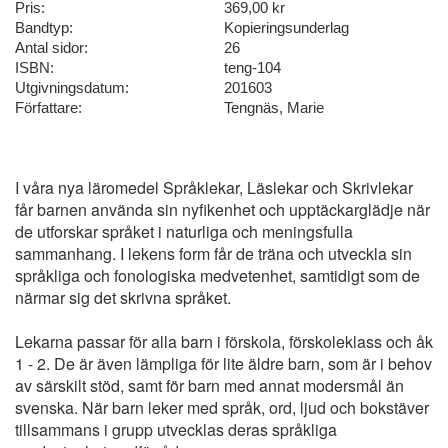
Pris:
369,00 kr
Bandtyp:
Kopieringsunderlag
Antal sidor:
26
ISBN:
teng-104
Utgivningsdatum:
201603
Författare:
Tengnäs, Marie
I våra nya läromedel Språklekar, Läslekar och Skrivlekar
får barnen använda sin nyfikenhet och upptäckarglädje när
de utforskar språket i naturliga och meningsfulla
sammanhang. I lekens form får de träna och utveckla sin
språkliga och fonologiska medvetenhet, samtidigt som de
närmar sig det skrivna språket.
Lekarna passar för alla barn i förskola, förskoleklass och åk
1 - 2. De är även lämpliga för lite äldre barn, som är i behov
av särskilt stöd, samt för barn med annat modersmål än
svenska. När barn leker med språk, ord, ljud och bokstäver
tillsammans i grupp utvecklas deras språkliga