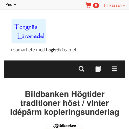
Toggle
Pris
Till kassan »
0
navigation
Bildbanken Högtider
traditioner höst / vinter
Idépärm kopieringsunderlag