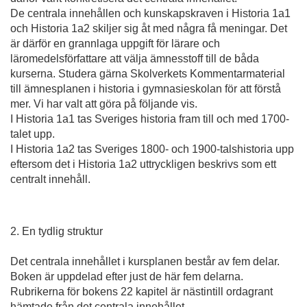
De centrala innehållen och kunskapskraven i H­istoria 1a1
och Historia 1a2 skiljer sig åt med några få meningar. Det
är därför en grannlaga uppgift för lärare och
läromedelsförfattare att välja ämnesstoff till de båda
kurserna. Studera gärna Skol­verkets Kommentarmaterial
till ämnesplanen i historia i gymnasieskolan för att förstå
mer. Vi har valt att göra på följande vis.
I Historia 1a1 tas Sveriges historia fram till och med 1700-
talet upp.
I Historia 1a2 tas Sveriges 1800- och 1900-talshistoria upp
eftersom det i Historia 1a2 uttryckligen beskrivs som ett
centralt innehåll.
2. En tydlig struktur
Det centrala innehållet i kursplanen består av fem delar.
Boken är uppdelad efter just de här fem del­arna.
Rubrikerna för bokens 22 kapitel är nästintill ordagrant
hämtade från det centrala innehållet.