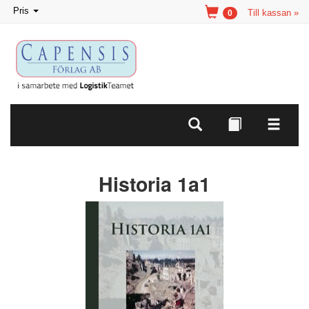
Toggle
Pris
Till kassan »
0
navigation
Historia 1a1