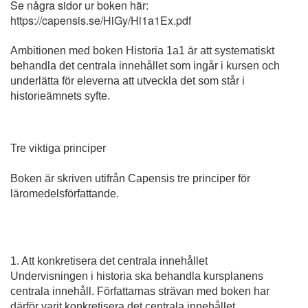
Se några sidor ur boken här:
https://capensis.se/HiGy/Hi1a1Ex.pdf
Ambi­tionen med boken Historia 1a1 är att system­atiskt
behandla det centrala innehållet som ingår i kursen och
underlätta för eleverna att utveckla det som står i
historieämnets syfte.
Tre viktiga principer
Boken är skriven utifrån Capensis tre principer för
läromedelsförfattande.
1. Att konkretisera det centrala innehållet
Undervisningen i historia ska behandla kursplanens
centrala innehåll. Författarnas strävan med boken har
därför varit konkretisera det centrala innehållet.