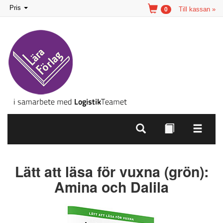
Toggle
Pris
Till kassan »
0
navigation
Lätt att läsa för vuxna (grön):
Amina och Dalila