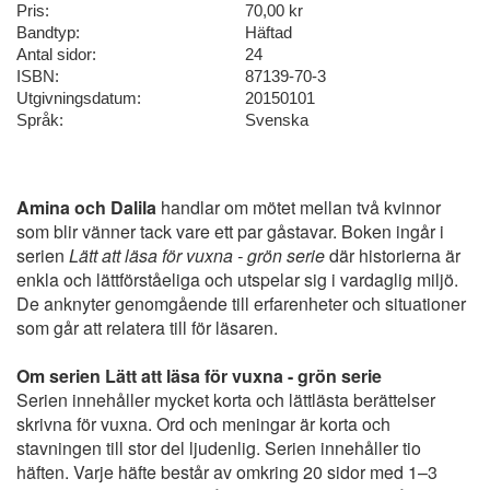
Pris:
70,00 kr
Bandtyp:
Häftad
Antal sidor:
24
ISBN:
87139-70-3
Utgivningsdatum:
20150101
Språk:
Svenska
Amina och Dalila
handlar om mötet mellan två kvinnor
som blir vänner tack vare ett par gåstavar. Boken ingår i
serien
Lätt att läsa för vuxna - grön serie
där historierna är
enkla och lättförståeliga och utspelar sig i vardaglig miljö.
De anknyter genomgående till erfarenheter och situationer
som går att relatera till för läsaren.
Om serien Lätt att läsa för vuxna - grön serie
Serien innehåller mycket korta och lättlästa berättelser
skrivna för vuxna. Ord och meningar är korta och
stavningen till stor del ljudenlig. Serien innehåller tio
häften. Varje häfte består av omkring 20 sidor med 1–3