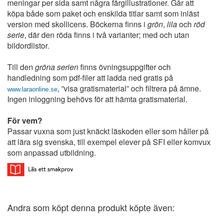
meningar per sida samt några färgillustrationer. Går att
köpa både som paket och enskilda titlar samt som inläst
version med skollicens. Böckerna finns i
grön
,
lila
och
röd
serie
, där den röda finns i två varianter; med och utan
bildordlistor.
Till den
gröna serien
finns övningsuppgifter och
handledning som pdf-filer att ladda ned gratis på
, ”visa gratismaterial” och filtrera på ämne.
www.laraonline.se
Ingen inloggning behövs för att hämta gratismaterial.
För vem?
Passar vuxna som just knäckt läskoden eller som håller på
att lära sig svenska, till exempel elever på SFI eller komvux
som anpassad utbildning.
Andra som köpt denna produkt köpte även: