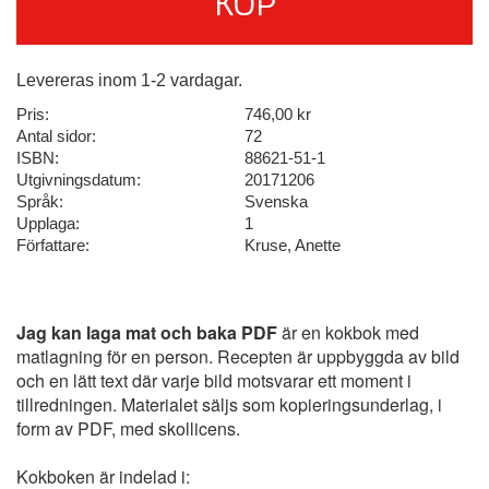
KÖP
Levereras inom 1-2 vardagar.
Pris:
746,00 kr
Antal sidor:
72
ISBN:
88621-51-1
Utgivningsdatum:
20171206
Språk:
Svenska
Upplaga:
1
Författare:
Kruse, Anette
Jag kan laga mat och baka PDF
är en kokbok med
matlagning för en person. Recepten är uppbyggda av bild
och en lätt text där varje bild motsvarar ett moment i
tillredningen. Materialet säljs som kopieringsunderlag, i
form av PDF, med skollicens.
Kokboken är indelad i: