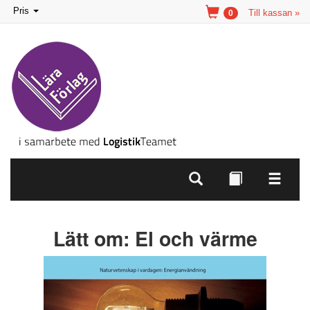
Toggle
Pris
Till kassan »
0
navigation
Lätt om: El och värme