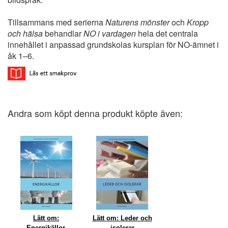
Tillsammans med serierna
Naturens mönster
och
Kropp
och hälsa
behandlar
NO i vardagen
hela det centrala
innehållet i anpassad grundskolas kursplan för NO-ämnet i
åk 1–6.
Andra som köpt denna produkt köpte även:
Lätt om:
Lätt om: Leder och
Energikällor
isolerar