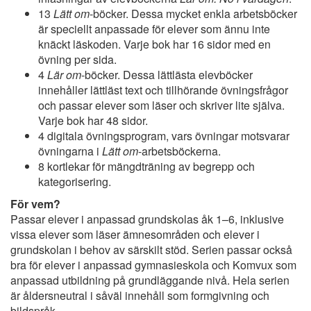
13
Lätt om
-böcker. Dessa mycket enkla arbetsböcker
är speciellt anpassade för elever som ännu inte
knäckt läskoden. Varje bok har 16 sidor med en
övning per sida.
4
Lär om
-böcker. Dessa lättlästa elevböcker
innehåller lättläst text och tillhörande övningsfrågor
och passar elever som läser och skriver lite själva.
Varje bok har 48 sidor.
4 digitala övningsprogram, vars övningar motsvarar
övningarna i
Lätt om
-arbetsböckerna.
8 kortlekar för mängdträning av begrepp och
kategorisering.
För vem?
Passar elever i anpassad grundskolas åk 1–6, inklusive
vissa elever som läser ämnesområden och elever i
grundskolan i behov av särskilt stöd. Serien passar också
bra för elever i anpassad gymnasieskola och Komvux som
anpassad utbildning på grundläggande nivå. Hela serien
är åldersneutral i såväl innehåll som formgivning och
bildspråk.