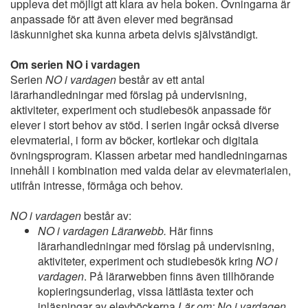
uppleva det möjligt att klara av hela boken. Övningarna är
anpassade för att även elever med begränsad
läskunnighet ska kunna arbeta delvis självständigt.
Om serien NO i vardagen
Serien
NO i vardagen
består av ett antal
lärarhandledningar med förslag på undervisning,
aktiviteter, experiment och studiebesök anpassade för
elever i stort behov av stöd. I serien ingår också diverse
elevmaterial, i form av böcker, kortlekar och digitala
övningsprogram. Klassen arbetar med handledningarnas
innehåll i kombination med valda delar av elevmaterialen,
utifrån intresse, förmåga och behov.
NO i vardagen
består av:
NO i vardagen Lärarwebb.
Här finns
lärarhandledningar med förslag på undervisning,
aktiviteter, experiment och studiebesök kring
NO i
vardagen
. På lärarwebben finns även tillhörande
kopieringsunderlag, vissa lättlästa texter och
inläsningar av elevböckerna
Lär om: No i vardagen
.