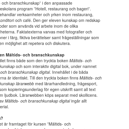
s- och branschkunskap” i den anpassade
skolans program ”Hotell, restaurang och bageri”.
ehandlar verksamheter och yrken inom restaurang,
konditori och café. Den ger eleven kunskap om redskap
oder som används vid arbete inom de olika
eterna. Faktatexterna varvas med fotografier och
ioner i färg, fiktiva berättelser samt frågeställningar som
en möjlighet att repetera och diskutera.
en Måltids- och branschkunskap
let finns både som den tryckta boken
Måltids- och
kunskap
och som interaktiv digital bok, under namnet
 och branschkunskap digital
. Innehållet i de båda
rna är identiskt. Till den tryckta boken finns
Måltids- och
kunskap lärarwebb
med lärarhandledning, frågesport,
 som kopieringsunderlag för egen utskrift samt all text
om ljudbok. Lärarwebben köps separat med skollicens.
 av
Måltids- och branschkunskap digital
ingår allt
erial.
m?
et är framtaget för kursen ”Måltids- och