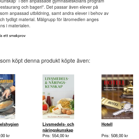
kunskap” i den anpassade gymnasieskolans program
 restaurang och bageri". Det passar även elever på
som anpassad utbildning, samt andra elever i behov av
 och tydligt material. Målgrupp för läromedlen anges
ns i materialen.
som köpt denna produkt köpte även:
elshygien
Livsmedels- och
Hotell
näringskunskap
,00 kr
Pris: 554,00 kr
Pris: 508,00 kr