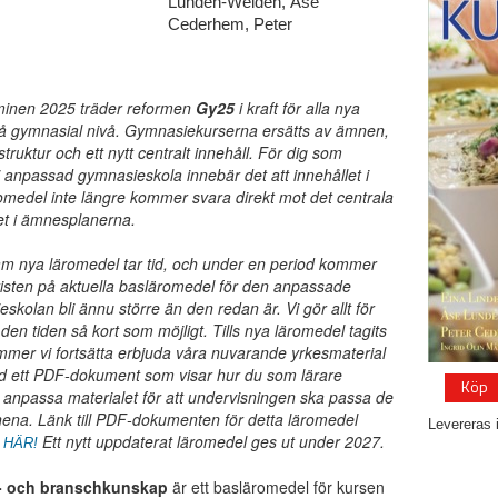
Lundén-Welden, Åse
Cederhem, Peter
minen 2025 träder reformen
Gy25
i kraft för alla nya
på gymnasial nivå. Gymnasiekurserna ersätts av ämnen,
truktur och ett nytt centralt innehåll. För dig som
i anpassad gymnasieskola innebär det att innehållet i
omedel inte längre kommer svara direkt mot det centrala
et i ämnesplanerna.
ram nya läromedel tar tid, och under en period kommer
risten på aktuella basläromedel för den anpassade
skolan bli ännu större än den redan är. Vi gör allt för
a den tiden så kort som möjligt. Tills nya läromedel tagits
mer vi fortsätta erbjuda våra nuvarande yrkesmaterial
d ett PDF-dokument som visar hur du som lärare
Köp
anpassa materialet för att undervisningen ska passa de
ena. Länk till PDF-dokumenten för detta läromedel
Levereras 
u
Ett nytt uppdaterat läromedel ges ut under 2027.
HÄR!
- och branschkunskap
är ett basläromedel för kursen