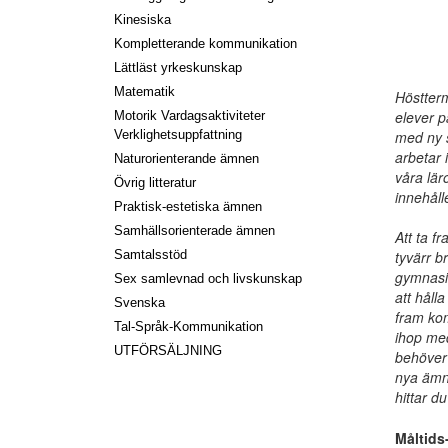
Kinesiska
Kompletterande kommunikation
Lättläst yrkeskunskap
Matematik
Höstter
elever 
Motorik Vardagsaktiviteter
med ny s
Verklighetsuppfattning
arbetar 
Naturorienterande ämnen
våra lär
Övrig litteratur
innehåll
Praktisk-estetiska ämnen
Samhällsorienterade ämnen
Att ta f
tyvärr b
Samtalsstöd
gymnasie
Sex samlevnad och livskunskap
att håll
Svenska
fram kom
Tal-Språk-Kommunikation
ihop me
UTFÖRSÄLJNING
behöver 
nya ämn
hittar d
Måltids