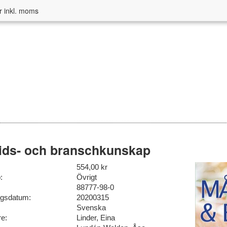
r inkl. moms
ids- och branschkunskap
554,00 kr
:
Övrigt
88777-98-0
ngsdatum:
20200315
Svenska
re:
Linder, Eina