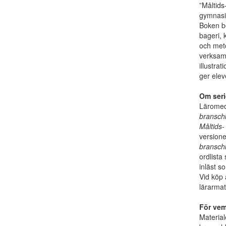
”Måltid
gymnasie
Boken b
bageri, 
och met
verksamh
illustrat
ger elev
Om seri
Läromed
bransch
Måltids-
versione
bransch
ordlista
inläst s
Vid köp
lärarmat
För ve
Material