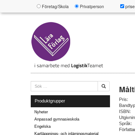
Företag/Skola
Privatperson
prise
Målt
Pris:
Produktgrupper
Bandtyp
ISBN:
Nyheter
Utgivni
Anpassad gymnasieskola
Språk:
Engelska
Författa
Kartläggnings- och inlärningsmaterial