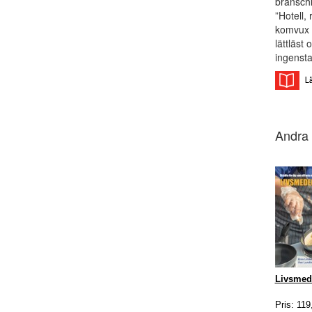
bransch
”Hotell,
komvux 
lättläst
ingensta
Andra 
Livsmed
Pris: 119